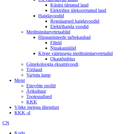
Käsitsi ületatud laud
Elektriline ülekoormatud laud
Haiglavoodid
Regulaarsed haiglavoodid
Elektrihaigla voodid
Meditsiinitarvetetaablid
Hingamisteede tarbekaubad
Filtrid
Ninakanüülid
Kõrge väärtusega meditsiinitarvetetailid
Okastõmblus
Günekoloogia eksamivoodi
Töölaud
Varjutu lamp
Meist
Ettevõtte profiil
Ärikultuur
Tooteuudised
KKK
Võtke meiega ühendust
KKK -d
CN
Kodu