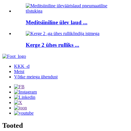
Meditsiiniline ülev laud ...
Kerge 2 ühes rulliks ...
KKK -d
Meist
Võtke meiega ühendust
Tooted