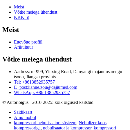
Meist
Võtke meiega ühendust
KKK -d
Meist
Ettevõtte profiil
Ärikultuur
Võtke meiega ühendust
Aadress: nr 999, Yinxing Road, Danyangi majandusarengu
tsoon, Jiangsu provints
Tel: +8613852935757
E -post:
lianne.zou@dajiumed.com
WhatsApp: +86 13852935757
© Autoriõigus - 2010-2025: kõik õigused kaitstud.
Saidikaart
Amp mobiil
kompressori nebulisaatori süsteem
,
Nebulizer koos
kompressoriga
,
nebulisaator ja kompressor
,
kompressori