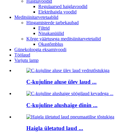
Haiglavoodid
Regulaarsed haiglavoodid
Elektrihaigla voodid
Meditsiinitarvetetaablid
Hingamisteede tarbekaubad
Filtrid
Ninakanüülid
Kõrge väärtusega meditsiinitarvetetailid
Okastõmblus
Günekoloogia eksamivoodi
Töölaud
Varjutu lamp
C-kujuline aluse ülev laud ...
C-kujuline alushaige dinin ...
Haigla ületatud laud ...