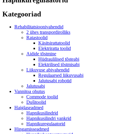
Kategooriad
Rehabilitatsioonivahendid
2 ühes transpordirolliks
Ratastoolid
Käsitsirattatoolid
Elektriratta toolid
Aidide tõstmine
Hüdraulilised tõsteabi
Elektrilised tõstmisabi
Liikuvuse abivahendid
Regulaarsed liikuvusabi
Jalutusabi robotid
Jalutusabi
Vannitoa ohutus
Commode toolid
Dušitoolid
Haiglaseadmed
Hapnikusilindrid
Hapnikusilindri vankrid
Hapnikuregulaatorid
Hingamisseadmed