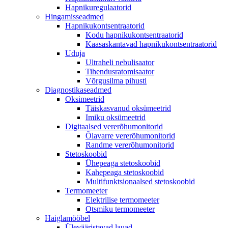
Hapnikuregulaatorid
Hingamisseadmed
Hapnikukontsentraatorid
Kodu hapnikukontsentraatorid
Kaasaskantavad hapnikukontsentraatorid
Uduja
Ultraheli nebulisaator
Tihendusratomisaator
Võrgusilma pihusti
Diagnostikaseadmed
Oksimeetrid
Täiskasvanud oksümeetrid
Imiku oksümeetrid
Digitaalsed vererõhumonitorid
Õlavarre vererõhumonitorid
Randme vererõhumonitorid
Stetoskoobid
Ühepeaga stetoskoobid
Kahepeaga stetoskoobid
Multifunktsionaalsed stetoskoobid
Termomeeter
Elektrilise termomeeter
Otsmiku termomeeter
Haiglamööbel
Ülevääristavad lauad