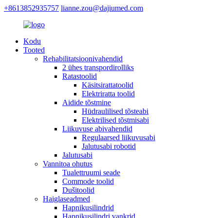
+8613852935757
lianne.zou@dajiumed.com
Kodu
Tooted
Rehabilitatsioonivahendid
2 ühes transpordirolliks
Ratastoolid
Käsitsirattatoolid
Elektriratta toolid
Aidide tõstmine
Hüdraulilised tõsteabi
Elektrilised tõstmisabi
Liikuvuse abivahendid
Regulaarsed liikuvusabi
Jalutusabi robotid
Jalutusabi
Vannitoa ohutus
Tualettruumi seade
Commode toolid
Dušitoolid
Haiglaseadmed
Hapnikusilindrid
Hapnikusilindri vankrid