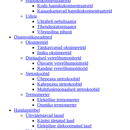
Hapnikukontsentraatorid
Kodu hapnikukontsentraatorid
Kaasaskantavad hapnikukontsentraatorid
Uduja
Ultraheli nebulisaator
Tihendusratomisaator
Võrgusilma pihusti
Diagnostikaseadmed
Oksimeetrid
Täiskasvanud oksümeetrid
Imiku oksümeetrid
Digitaalsed vererõhumonitorid
Õlavarre vererõhumonitorid
Randme vererõhumonitorid
Stetoskoobid
Ühepeaga stetoskoobid
Kahepeaga stetoskoobid
Multifunktsionaalsed stetoskoobid
Termomeeter
Elektrilise termomeeter
Otsmiku termomeeter
Haiglamööbel
Ülevääristavad lauad
Käsitsi ületatud laud
Elektriline ülekoormatud laud